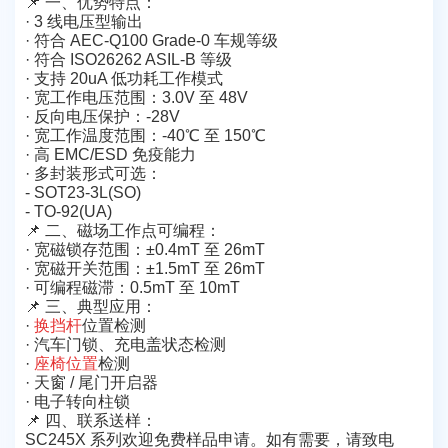
📌 一、优势特点：
· 3 线电压型输出
· 符合 AEC-Q100 Grade-0 车规等级
· 符合 ISO26262 ASIL-B 等级
· 支持 20uA 低功耗工作模式
· 宽工作电压范围：3.0V 至 48V
· 反向电压保护：-28V
· 宽工作温度范围：-40℃ 至 150℃
· 高 EMC/ESD 免疫能力
· 多封装形式可选：
- SOT23-3L(SO)
- TO-92(UA)
📌 二、磁场工作点可编程：
· 宽磁锁存范围：±0.4mT 至 26mT
· 宽磁开关范围：±1.5mT 至 26mT
· 可编程磁滞：0.5mT 至 10mT
📌 三、典型应用：
·
换挡杆
位置检测
· 汽车门锁、充电盖状态检测
·
座椅位置
检测
· 天窗 / 尾门开启器
· 电子转向柱锁
📌 四、联系送样：
SC245X 系列欢迎免费样品申请。如有需要，请致电