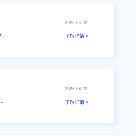
2026-04-22
SC4643可以pin to pin替代A1363/A1367/ASC70310、MLX91209/MLX91217/MLX91219、MT9511/MT9211等热门型号。
了解详情 >
2026-04-22
SC69431可以pin to pin替代MLX9036X、MLX9042X和MLX9037X类型产品，并且功能对标AS5045、AS5172、HAL37XY、HAL3727、KMA32X、TLE49XX、MT6501/6511/6521等热门产品。
了解详情 >