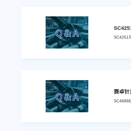
SC4
赛卓针
SC468