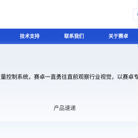
技术支持
联系我们
关于赛卓
速度传感器IC
汽车电子
质量与可靠性
联系我们
关于赛卓
质量控制系统，赛卓一直勇往直前观察行业视觉，以赛卓
轮速传感器
智能座舱
功能安全
凸轮轴传感器
车身电子
质量管控
变速箱传感器
底盘电子
齿轮编码器
动力总成
智能驾驶
被动安全
产品速递