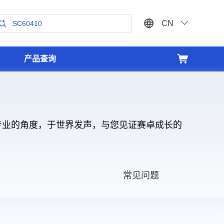
CN
SC60410
SC4251
产品查询
专业的角度，于世界发声，与您见证赛卓成长的
曲轴传感器
热管理系统
芯片处理和封装
三电系统
常见问题