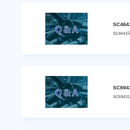
SC4
SC6