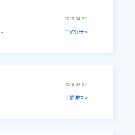
2026-04-22
速度检测；工业自动化、机器人关节、直驱电机等对结构灵活性、抗干扰有要求的场景；高低温、强磁干扰、油污粉尘等恶劣工况的位置检测。
了解详情 >
2026-04-22
SC4688可以pin to pin替代MLX90295/3，功能替代HAL888、TLE4977等国际热门型号。
了解详情 >