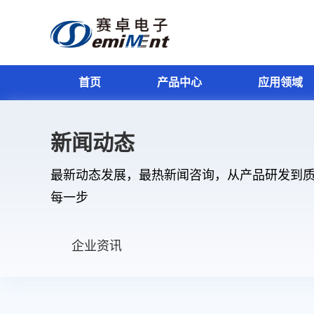
首页
产品中心
应用领域
速度传感器IC
汽车电子
质量与可靠性
联系我们
关于赛卓
>
>
>
>
>
新闻动态
磁性位置传感器IC
替代交通
设计与开发
加入我们
新闻动态
>
>
>
>
>
最新动态发展，最热新闻咨询，从产品研发到
电流传感器IC
工业和机器人
资源下载
>
>
>
每一步
角度传感器IC
消费电子
>
>
电机编码器IC
智能家居
>
>
企业资讯
电机驱动IC
>
电源管理IC
>
其他数模混合IC
>