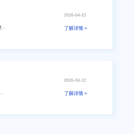
2026-04-22
SC603X0 系列双通道实时 12 位感应旋转编码器 IC，利用涡流物理原理实现高速绝对位置检测。
了解详情 >
2026-04-22
耐压+强抗干扰设计、车规认证+功能安全、全温区性能稳定高温无漂移、电流型方案大幅降低产线调试成本（高一致性）。
了解详情 >