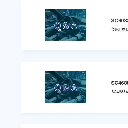
SC6
SC4