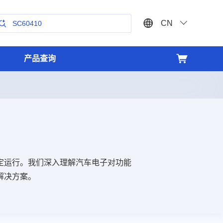
CN
SC60410
SC4251
产品查询
曲轴传感器
热管理系统
芯片处理和封装
三电系统
定运行。我们深入理解汽车电子对功能
解决方案。