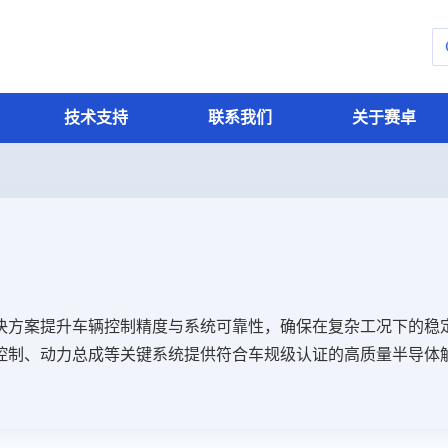
技术支持
联系我们
关于赛卓
速度传感器IC
汽车电子
质量与可靠性
联系我们
关于赛卓
轮速传感器
智能座舱
功能安全
凸轮轴传感器
车身电子
质量管控
变速箱传感器
底盘电子
齿轮编码器
动力总成
智能驾驶
被动安全
决方案提升车辆控制精度与系统可靠性，确保在复杂工况下的稳
控制、动力总成等关键系统提供符合车规级认证的高质量半导体