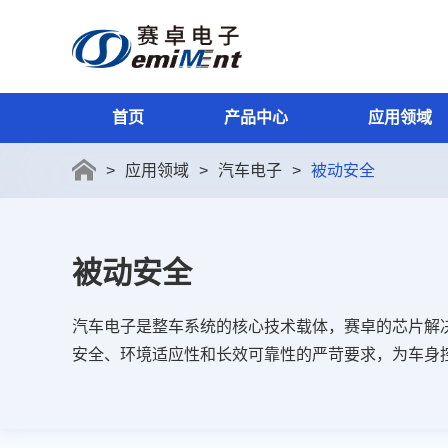
首页
产品中心
应用领域
>
应用领域
>
汽车电子
>
被动安全
速度传感器IC
汽车电子
质量与可靠性
联系我们
关于赛卓
>
>
>
>
>
磁性位置传感器IC
替代交通
设计与开发
加入我们
新闻动态
>
>
>
>
>
电流传感器IC
工业和机器人
资源下载
>
>
>
被动安全
角度传感器IC
消费电子
>
>
电机编码器IC
智能家居
>
>
汽车电子是整车系统的核心技术载体，赛卓的芯片解
电机驱动IC
>
安全、环境适应性和长效可靠性的严苛要求，为车身
电源管理IC
>
其他数模混合IC
>