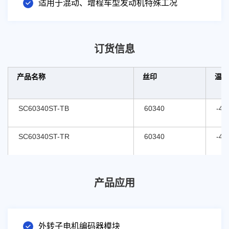
适用于混动、增程车型发动机特殊工况
订货信息
产品名称
丝印
温度
SC60340ST-TB
60340
-40
SC60340ST-TR
60340
-40
产品应用
SC60340 是一款无磁、非接触式感应位置传感器集成电
路,利用涡流的物理原理探测移动在线圈之上的简单金属
目标物的位置达到测量信号输出的目的。该产品可用于
外转子电机编码器模块