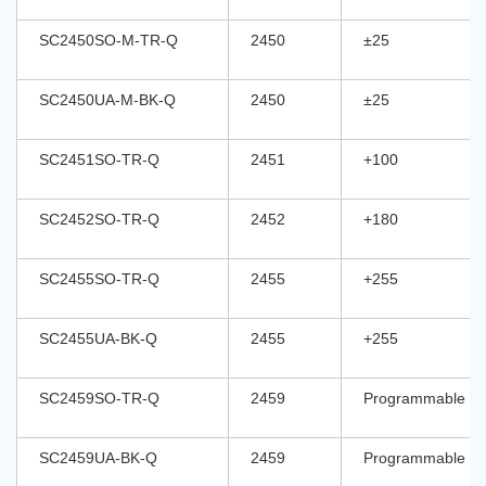
SC2450SO-M-TR-Q
2450
±25
SC2450UA-M-BK-Q
2450
±25
SC2451SO-TR-Q
2451
+100
SC2452SO-TR-Q
2452
+180
SC2455SO-TR-Q
2455
+255
SC245X系列是采用BiCMOS技术生产的斩波稳定的霍
SC2455UA-BK-Q
2455
+255
尔效应传感器，提供具有高灵敏度、温度稳定性和综合
保护功能的磁传感解决方案。内部集成的稳压电路使芯
SC2459SO-TR-Q
2459
Programmable
片可接受2.5V到48V的宽电源供电电压，满足工业和汽
车电子的应用需求。
SC2452（BOP:180Gs,BRP:50Gs)
SC2459UA-BK-Q
2459
Programmable