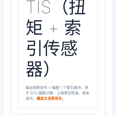
TIS（扭
矩 + 索
引传感
器）
输出扭矩信号 + 每圈 1 个索引脉冲，用
于 ECU 圈数计数、上电零位校准，成本
适中，
覆盖主流乘用车
。