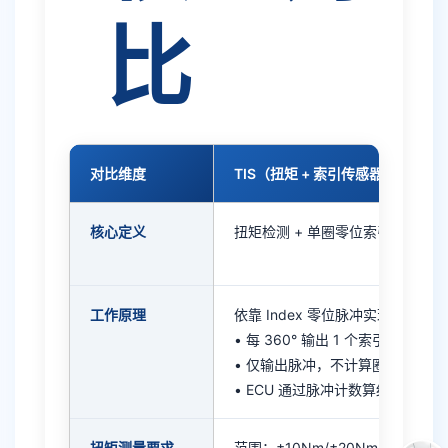
比
对比维度
TIS（扭矩 + 索引传感器）
核心定义
扭矩检测 + 单圈零位索引，
不输出
工作原理
依靠 Index 零位脉冲实现基准定位
• 每 360° 输出 1 个索引脉冲
• 仅输出脉冲，不计算圈数 / 角度
• ECU 通过脉冲计数算绝对位置
扭矩测量要求
范围：±10Nm/±20Nm/±50Nm