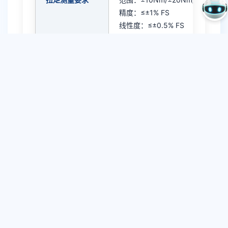
精度：≤±1% FS
线性度：≤±0.5% FS
响应：≤1ms
全温低漂移
角度 / 索引要求
Index 脉冲：每圈 1 个零位脉冲
位置精度 ≤±1°
脉冲固定、无漂移、上电快校准
信号输出
开漏 / 推挽
仅扭矩 + Index 脉冲
电气环境
供电：5V / 3.3V
温度：-40℃~150℃
满足 AEC-Q100 / ISO26262 ASIL